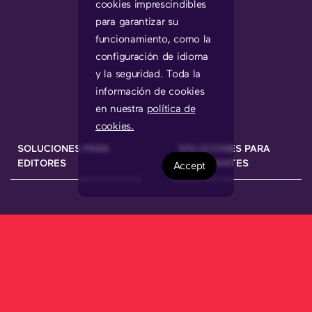
cookies imprescindibles
para garantizar su
funcionamiento, como la
configuración de idioma
y la seguridad. Toda la
información de cookies
en nuestra
política de
cookies.
SOLUCIONES PARA
SOLUCIONES PARA
EDITORES
ANUNCIANTES
Accept
Hemos estado trabajando duro para
ofrecer al mercado un nuevo ecosistema
que permite conectar a las marcas con
sus audiencias a través de los mejores